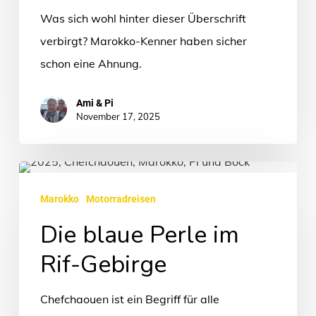
Was sich wohl hinter dieser Überschrift
verbirgt? Marokko-Kenner haben sicher
schon eine Ahnung.
Ami & Pi
November 17, 2025
Die
blaue
Marokko
Motorradreisen
Perle
Die blaue Perle im
im
Rif-Gebirge
Rif-
Gebirge
Chefchaouen ist ein Begriff für alle