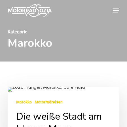
Skip
Menu
to
Close
main
Menu
content
Kategorie
Marokko
Die
weiße
Marokko
Motorradreisen
Stadt
Die weiße Stadt am
am