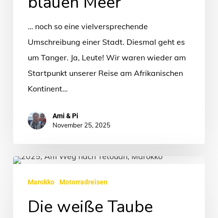
blauen Meer
blauen
Meer
… noch so eine vielversprechende
Umschreibung einer Stadt. Diesmal geht es
um Tanger. Ja, Leute! Wir waren wieder am
Startpunkt unserer Reise am Afrikanischen
Kontinent…
Ami & Pi
November 25, 2025
Die
weiße
Marokko
Motorradreisen
Taube
Die weiße Taube