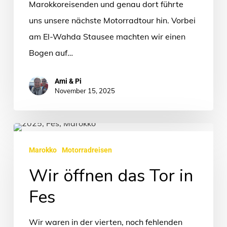
Marokkoreisenden und genau dort führte
uns unsere nächste Motorradtour hin. Vorbei
am El-Wahda Stausee machten wir einen
Bogen auf…
Ami & Pi
November 15, 2025
Wir
öffnen
Marokko
Motorradreisen
das
Wir öffnen das Tor in
Tor
Fes
in
Fes
Wir waren in der vierten, noch fehlenden