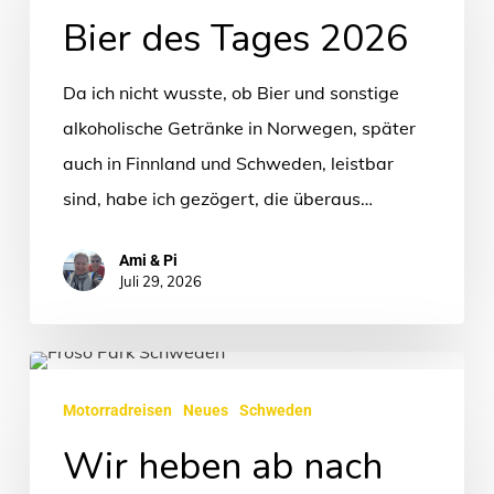
Tages
Bier des Tages 2026
2026
Da ich nicht wusste, ob Bier und sonstige
alkoholische Getränke in Norwegen, später
auch in Finnland und Schweden, leistbar
sind, habe ich gezögert, die überaus…
Ami & Pi
Juli 29, 2026
Wir
heben
Motorradreisen
Neues
Schweden
ab
Wir heben ab nach
nach