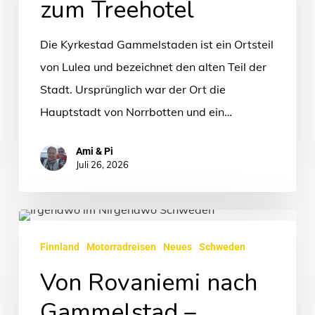
zum Treehotel
Die Kyrkestad Gammelstaden ist ein Ortsteil
von Lulea und bezeichnet den alten Teil der
Stadt. Ursprünglich war der Ort die
Hauptstadt von Norrbotten und ein…
Ami & Pi
Juli 26, 2026
Von
Rovaniemi
Finnland
Motorradreisen
Neues
Schweden
nach
Von Rovaniemi nach
Gammelstad
Gammelstad –
–