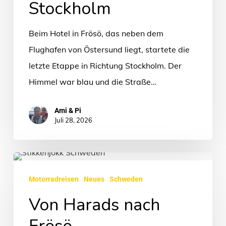
Stockholm
Stockholm
Beim Hotel in Frösö, das neben dem
Flughafen von Östersund liegt, startete die
letzte Etappe in Richtung Stockholm. Der
Himmel war blau und die Straße…
Ami & Pi
Juli 28, 2026
Von
Harads
Motorradreisen
Neues
Schweden
nach
Von Harads nach
Frösö
Frösö