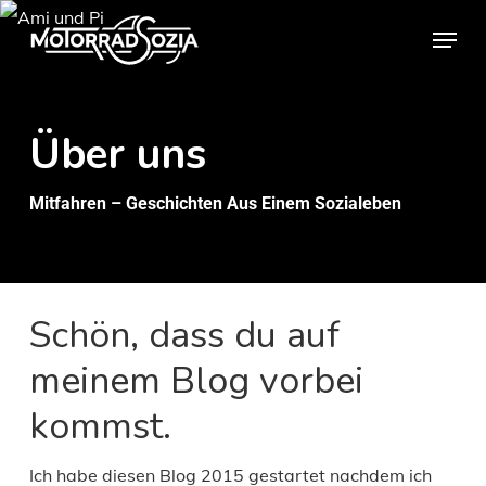
Skip
Menu
to
Close
main
Menu
content
Über
uns
Mitfahren – Geschichten Aus Einem Sozialeben
Schön, dass du auf
meinem Blog vorbei
kommst.
Ich habe diesen Blog 2015 gestartet nachdem ich