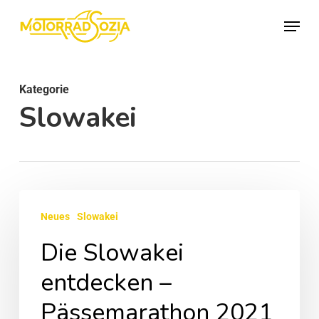
Skip
Menu
to
Close
main
Menu
content
Kategorie
Slowakei
Die
Neues
Slowakei
Slowakei
Die Slowakei
entdecken
–
entdecken –
Pässemarathon
Pässemarathon 2021
2021