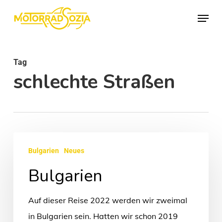
Skip
Menu
to
Close
main
Menu
content
Tag
schlechte Straßen
Bulgarien
Bulgarien
Neues
Bulgarien
Auf dieser Reise 2022 werden wir zweimal
in Bulgarien sein. Hatten wir schon 2019