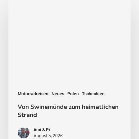
Von
Swinemünde
zum
heimatlichen
Strand
Motorradreisen
Neues
Polen
Tschechien
Von Swinemünde zum heimatlichen
Strand
Ami & Pi
August 5, 2026