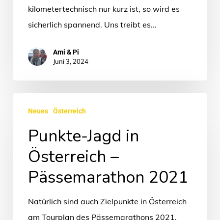
kilometertechnisch nur kurz ist, so wird es
sicherlich spannend. Uns treibt es…
Ami & Pi
Juni 3, 2024
Punkte-
Neues
Österreich
Jagd
Punkte-Jagd in
in
Österreich
Österreich –
–
Pässemarathon 2021
Pässemarathon
2021
Natürlich sind auch Zielpunkte in Österreich
am Tourplan des Pässemarathons 2021.