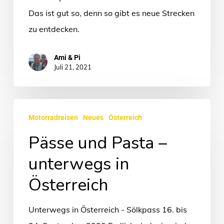
Das ist gut so, denn so gibt es neue Strecken
zu entdecken.
Ami & Pi
Juli 21, 2021
Pässe
Motorradreisen
Neues
Österreich
und
Pässe und Pasta –
Pasta
–
unterwegs in
unterwegs
Österreich
in
Österreich
Unterwegs in Österreich - Sölkpass 16. bis