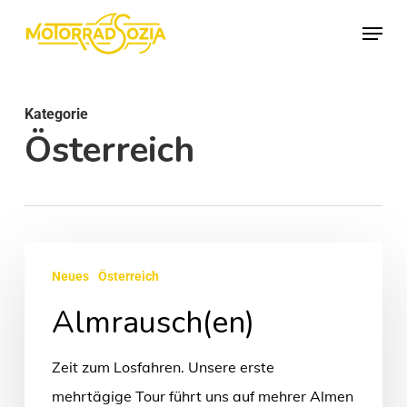
Skip
Menu
to
Close
main
Menu
content
Kategorie
Österreich
Almrausch(en)
Neues
Österreich
Almrausch(en)
Zeit zum Losfahren. Unsere erste
mehrtägige Tour führt uns auf mehrer Almen