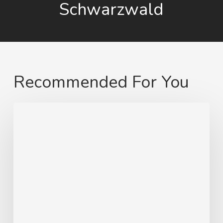
Schwarzwald
Recommended For You
Von
Swinemünde
zum
heimatlichen
Strand