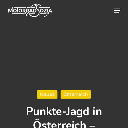
Skip
Menu
to
Close
main
Menu
content
Neues
Österreich
Punkte-Jagd in
Österreich –