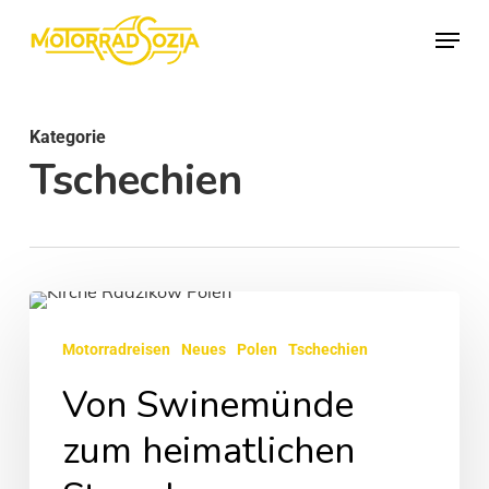
Skip
Menu
to
Close
main
Menu
content
Kategorie
Tschechien
Von
Swinemünde
Motorradreisen
Neues
Polen
Tschechien
zum
Von Swinemünde
heimatlichen
zum heimatlichen
Strand