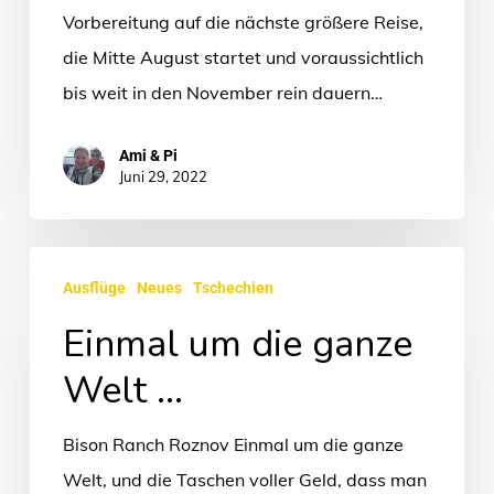
Vorbereitung auf die nächste größere Reise,
die Mitte August startet und voraussichtlich
bis weit in den November rein dauern…
Ami & Pi
Juni 29, 2022
Einmal
Ausflüge
Neues
Tschechien
um
Einmal um die ganze
die
ganze
Welt …
Welt
…
Bison Ranch Roznov Einmal um die ganze
Welt, und die Taschen voller Geld, dass man