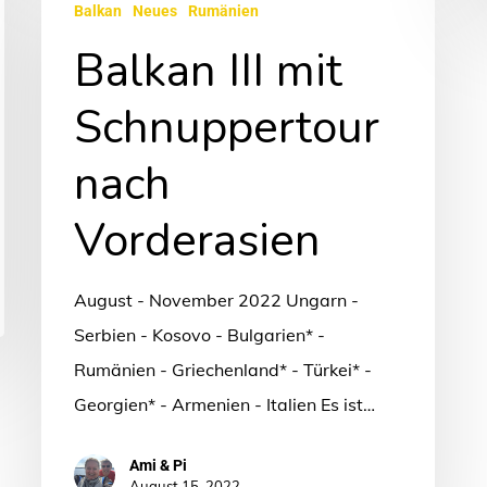
Balkan
Neues
Rumänien
III
Balkan III mit
mit
Schnuppertour
Schnuppertour
nach
Vorderasien
nach
Vorderasien
August - November 2022 Ungarn -
Serbien - Kosovo - Bulgarien* -
Rumänien - Griechenland* - Türkei* -
Georgien* - Armenien - Italien Es ist…
Ami & Pi
August 15, 2022