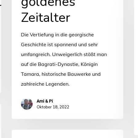
ung
goldenes
B
Zeitalter
–
e
a
Die Vertiefung in die georgische
W
Geschichte ist spannend und sehr
umfangreich. Unweigerlich stößt man
auf die Bagrati-Dynastie, Königin
Tamara, historische Bauwerke und
zahlreiche Legenden.
Ami & Pi
Oktober 18, 2022
Balkan