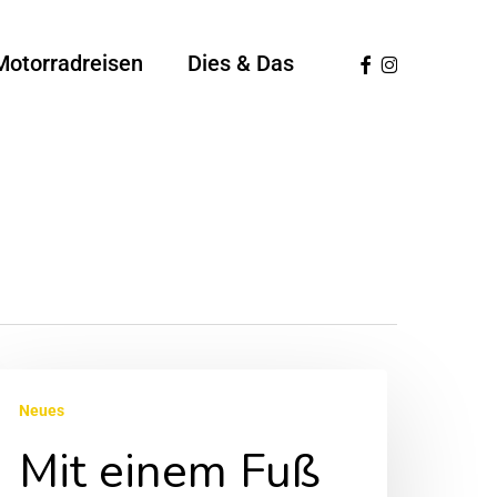
Facebook
Instagram
Motorradreisen
Dies & Das
it
Neues
inem
Mit einem Fuß
uß