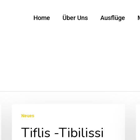
Home
Über Uns
Ausflüge
Tiflis
M
Neues
-
e
Tiflis -Tibilissi
Tibilissi
F
in