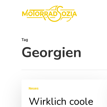
Skip
to
main
content
Tag
Georgien
Wirklich
Neues
coole
Wirklich coole
Tage