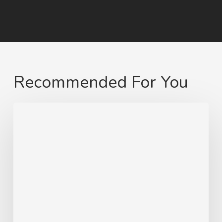
Recommended For You
Von
Swinemünde
zum
heimatlichen
Strand