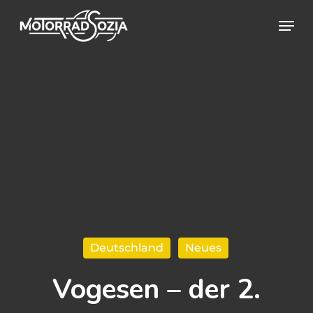
Skip
Menu
to
Close
main
Menu
content
Deutschland
Neues
Vogesen – der 2.