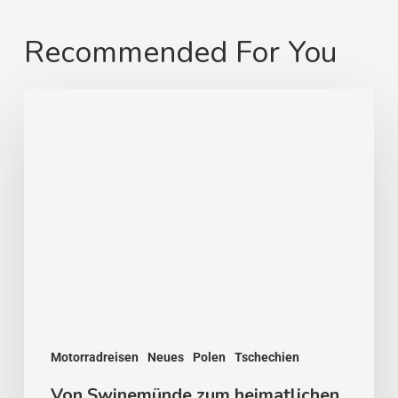
Recommended For You
Von
Swinemünde
zum
heimatlichen
Strand
Motorradreisen
Neues
Polen
Tschechien
Von Swinemünde zum heimatlichen