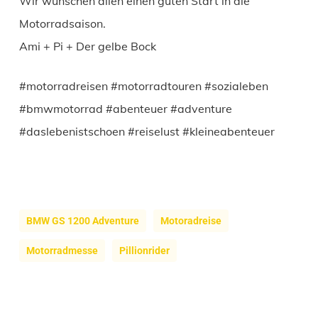
Wir wünschen allen einen guten Start in die
Motorradsaison.
Ami + Pi + Der gelbe Bock
#motorradreisen #motorradtouren #sozialeben
#bmwmotorrad #abenteuer #adventure
#daslebenistschoen #reiselust #kleineabenteuer
BMW GS 1200 Adventure
Motoradreise
Motorradmesse
Pillionrider