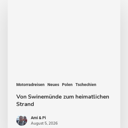
Von
Swinemünde
zum
heimatlichen
Strand
Motorradreisen
Neues
Polen
Tschechien
Von Swinemünde zum heimatlichen
Strand
Ami & Pi
August 5, 2026