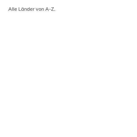
Alle Länder von A-Z.
Daily
anti-
aging
cream