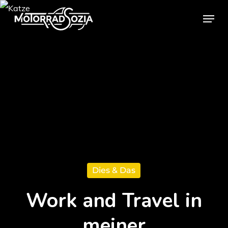
Skip
Menu
to
Close
main
Menu
content
Dies & Das
Work and Travel in
meiner