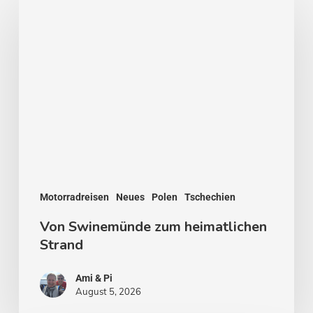
Swinemünde
zum
heimatlichen
Strand
Motorradreisen
Neues
Polen
Tschechien
Von Swinemünde zum heimatlichen
Strand
Ami & Pi
August 5, 2026