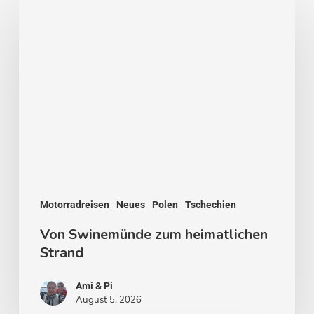
Von
Swinemünde
zum
heimatlichen
Strand
Motorradreisen
Neues
Polen
Tschechien
Von Swinemünde zum heimatlichen
Strand
Ami & Pi
August 5, 2026