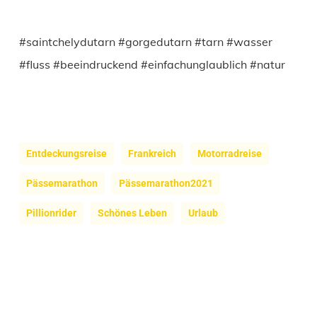
#saintchelydutarn #gorgedutarn #tarn #wasser
#fluss #beeindruckend #einfachunglaublich #natur
Entdeckungsreise
Frankreich
Motorradreise
Pässemarathon
Pässemarathon2021
Pillionrider
Schönes Leben
Urlaub