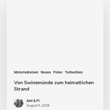
Von
Swinemünde
zum
heimatlichen
Strand
Motorradreisen
Neues
Polen
Tschechien
Von Swinemünde zum heimatlichen
Strand
Ami & Pi
August 5, 2026