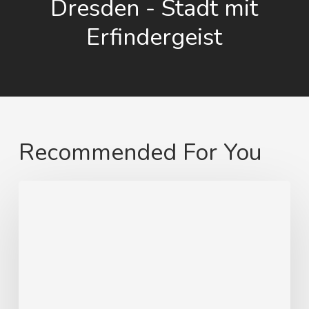
Dresden - Stadt mit
Erfindergeist
Recommended For You
Von
Swinemünde
zum
heimatlichen
Strand