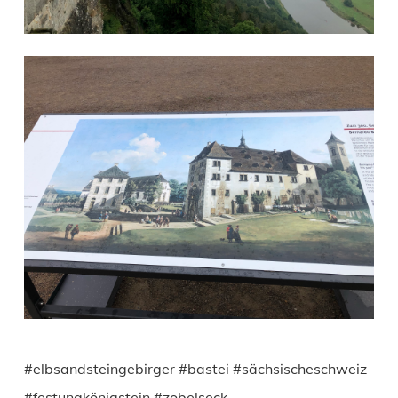
#elbsandsteingebirger #bastei #sächsischeschweiz
#festungkönigstein #zobelseck