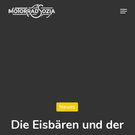
Skip
Menu
to
Close
main
Menu
content
Neues
Die Eisbären und der