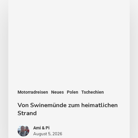
Von
Swinemünde
zum
heimatlichen
Strand
Motorradreisen
Neues
Polen
Tschechien
Von Swinemünde zum heimatlichen
Strand
Ami & Pi
August 5, 2026