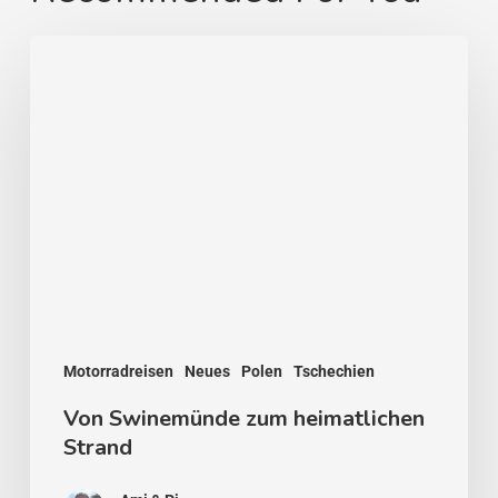
Von
Swinemünde
zum
heimatlichen
Strand
Motorradreisen
Neues
Polen
Tschechien
Von Swinemünde zum heimatlichen
Strand