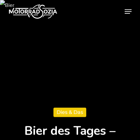
Skip
Menu
to
Close
main
Menu
content
Dies & Das
Bier des Tages –