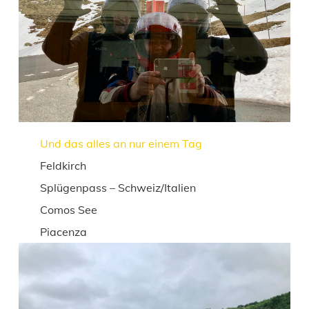
Und das alles an nur einem Tag
Feldkirch
Splügenpass – Schweiz/Italien
Comos See
Piacenza