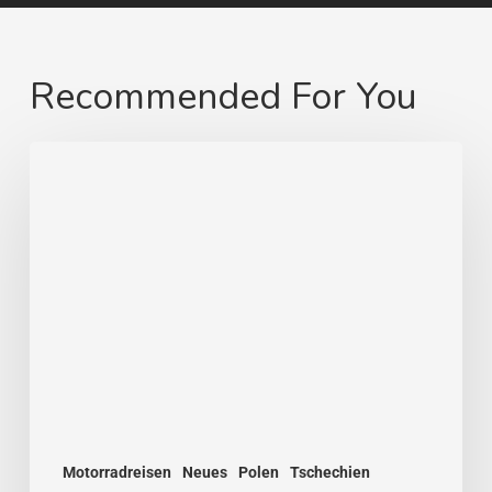
Recommended For You
Von
Swinemünde
zum
heimatlichen
Strand
Motorradreisen
Neues
Polen
Tschechien