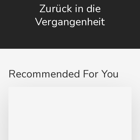
Zurück in die
Vergangenheit
Recommended For You
Von
Swinemünde
zum
heimatlichen
Strand