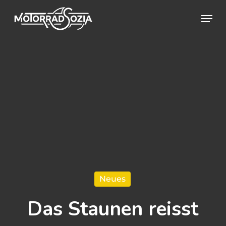
Skip
Menu
to
Close
main
Menu
content
Neues
Das Staunen reisst