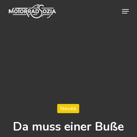
Skip
Menu
to
Close
main
Menu
content
Neues
Da muss einer Buße