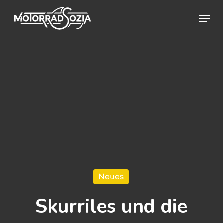
Skip
Menu
to
Close
main
Menu
content
Neues
Skurriles und die