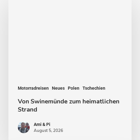
Swinemünde
zum
heimatlichen
Strand
Motorradreisen
Neues
Polen
Tschechien
Von Swinemünde zum heimatlichen
Strand
Ami & Pi
August 5, 2026