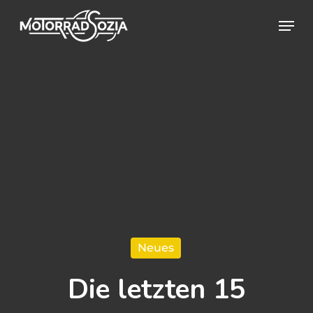
Skip
Menu
to
Close
main
Menu
content
Neues
Die letzten 15