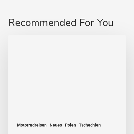
Recommended For You
Von
Swinemünde
zum
heimatlichen
Strand
Motorradreisen
Neues
Polen
Tschechien