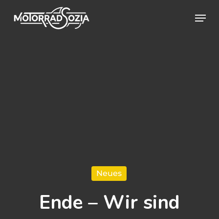
Skip
Menu
to
Close
main
Menu
content
Neues
Ende – Wir sind