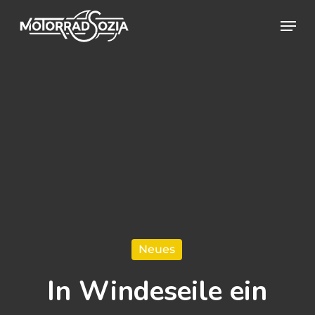
Skip
Menu
to
Close
main
Menu
content
Neues
In Windeseile ein