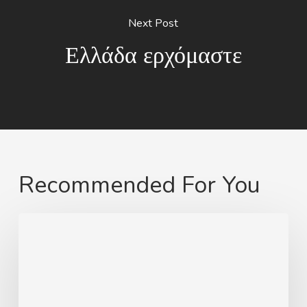
Next Post
Ελλάδα ερχόμαστε
Recommended For You
Von
Swinemünde
zum
heimatlichen