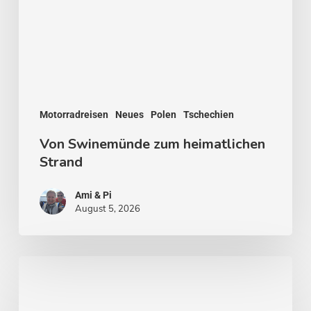
Strand
Motorradreisen
Neues
Polen
Tschechien
Von Swinemünde zum heimatlichen
Strand
Ami & Pi
August 5, 2026
Von
Stockholm
nach