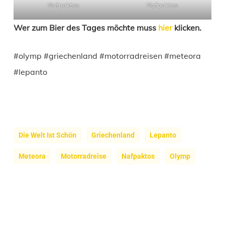
Nafpaktos
Nafpaktos
Wer zum Bier des Tages möchte muss
hier
klicken.
#olymp #griechenland #motorradreisen #meteora
#lepanto
Die Welt Ist Schön
Griechenland
Lepanto
Meteora
Motorradreise
Nafpaktos
Olymp