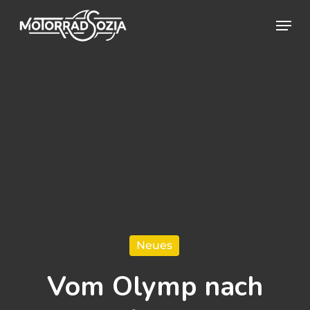
Skip
Menu
to
Close
main
Menu
content
Neues
Vom Olymp nach