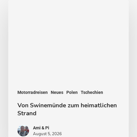
Von
Swinemünde
zum
heimatlichen
Strand
Motorradreisen
Neues
Polen
Tschechien
Von Swinemünde zum heimatlichen
Strand
Ami & Pi
August 5, 2026