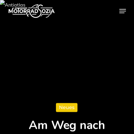
Skip
Menu
to
Close
main
Menu
content
Neues
Am Weg nach