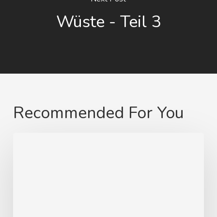
Wüste - Teil 3
Recommended For You
Von
Swinemünde
zum
heimatlichen
Strand