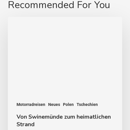
Recommended For You
Von
Swinemünde
zum
heimatlichen
Strand
Motorradreisen
Neues
Polen
Tschechien
Von Swinemünde zum heimatlichen
Strand