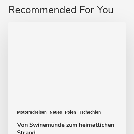
Recommended For You
Von
Swinemünde
zum
heimatlichen
Strand
Motorradreisen
Neues
Polen
Tschechien
Von Swinemünde zum heimatlichen
Strand