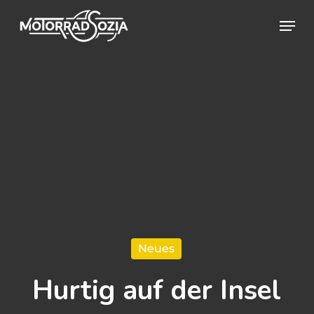
Skip
Menu
to
Close
main
Menu
content
Neues
Hurtig auf der Insel