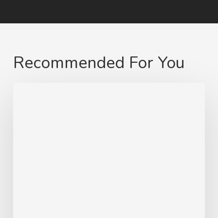
Recommended For You
Von
Swinemünde
zum
heimatlichen
Strand