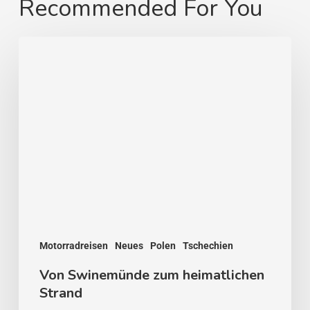
Recommended For You
Von
Swinemünde
zum
heimatlichen
Strand
Motorradreisen
Neues
Polen
Tschechien
Von Swinemünde zum heimatlichen
Strand