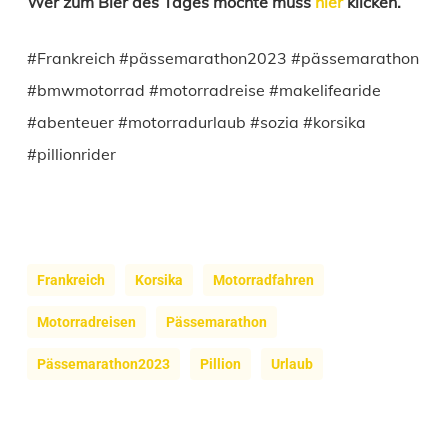
Wer zum Bier des Tages möchte muss
hier
klicken.
#Frankreich #pässemarathon2023 #pässemarathon
#bmwmotorrad #motorradreise #makelifearide
#abenteuer #motorradurlaub #sozia #korsika
#pillionrider
Frankreich
Korsika
Motorradfahren
Motorradreisen
Pässemarathon
Pässemarathon2023
Pillion
Urlaub