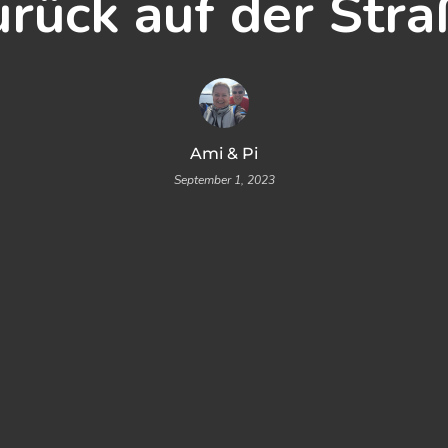
urück auf der Stra
Ami & Pi
September 1, 2023