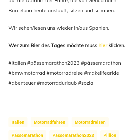
auf die Abfahrt der Fähre, die von Genua nach
Barcelona heute ausläuft, sitzen und schauen.
Wir sehen/lesen uns wieder in/aus Spanien.
Wer zum Bier des Tages möchte muss
hier
klicken.
#italien #pässemarathon2023 #pässemarathon
#bmwmotorrad #motorradreise #makelifearide
#abenteuer #motorradurlaub #sozia
Italien
Motorradfahren
Motorradreisen
Pässemarathon
Pässemarathon2023
Pillion