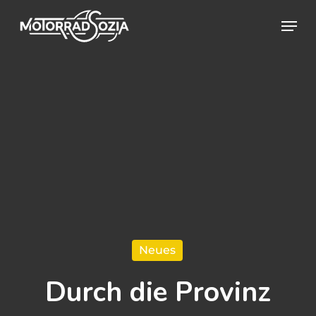
Skip
Menu
to
Close
main
Menu
content
Neues
Durch die Provinz