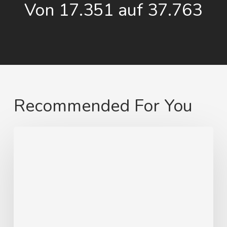
Von 17.351 auf 37.763
Recommended For You
Von
Swinemünde
zum
heimatlichen
Strand