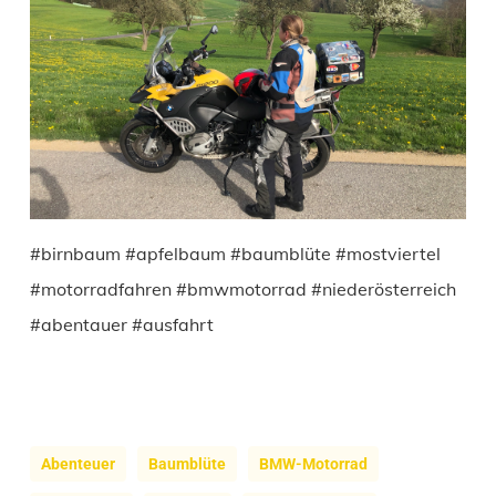
#birnbaum #apfelbaum #baumblüte #mostviertel
#motorradfahren #bmwmotorrad #niederösterreich
#abentauer #ausfahrt
Abenteuer
Baumblüte
BMW-Motorrad