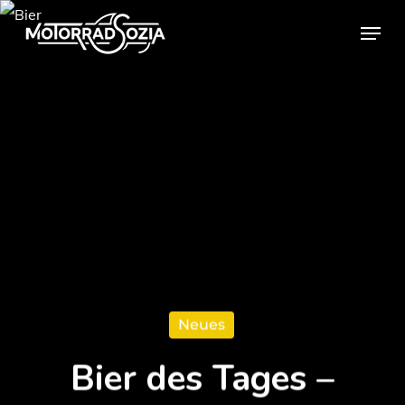
Skip
Menu
to
Close
main
Menu
content
Neues
Bier des Tages –