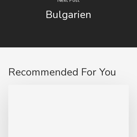
Next Post
Bulgarien
Recommended For You
Von
Swinemünde
zum
heimatlichen
Strand