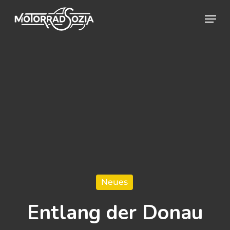
Skip
Menu
to
Close
main
Menu
content
Neues
Entlang der Donau