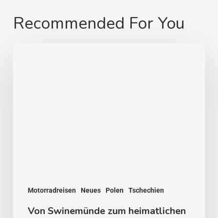
Recommended For You
Von
Swinemünde
zum
heimatlichen
Strand
Motorradreisen
Neues
Polen
Tschechien
Von Swinemünde zum heimatlichen