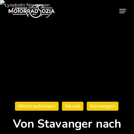
Skip
Menu
to
Close
main
Menu
content
Motorradreisen
Neues
Norwegen
Von Stavanger nach